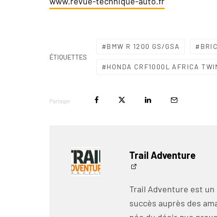
www.revue-technique-auto.fr
BMW R 1200 GS/GSA
BRI
ÉTIQUETTES
HONDA CRF1000L AFRICA TWI
Partager
Trail Adventure
Trail Adventure est un
succès auprès des amat