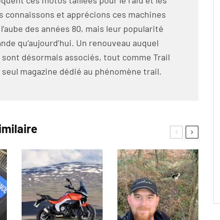
oquent ces motos taillées pour le raid et les
us connaissons et apprécions ces machines
̀ l’aube des années 80, mais leur popularité
grande qu’aujourd’hui. Un renouveau auquel
 sont désormais associés, tout comme Trail
seul magazine dédié au phénomène trail.
imilaire