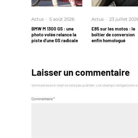
Actus
·
5 août 2026
Actus
·
23 juillet 202
BMW M 1300 GS : une
E85 sur les motos : le
photo volée relance la
boîtier de conversion
piste d’une GS radicale
enfin homologué
Laisser un commentaire
Votre adresse e-mail ne sera pas publiée.
Les champs obligatoires s
Commentaire
*