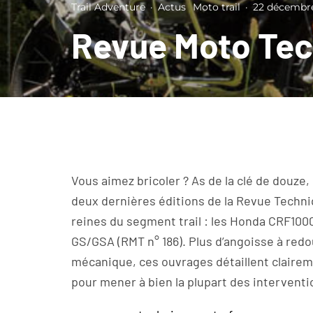
Trail Adventure
·
Actus
Moto trail
·
22 décembre
Revue Moto Te
Vous aimez bricoler ? As de la clé de douze
deux dernières éditions de la Revue Techn
reines du segment trail : les Honda CRF100
GS/GSA (RMT n° 186). Plus d’angoisse à redo
mécanique, ces ouvrages détaillent claireme
pour mener à bien la plupart des intervent