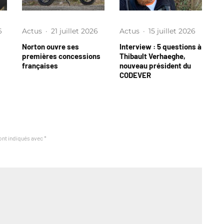
6
Actus
·
21 juillet 2026
Actus
·
15 juillet 2026
Norton ouvre ses
Interview : 5 questions à
premières concessions
Thibault Verhaeghe,
françaises
nouveau président du
CODEVER
ont indiqués avec
*