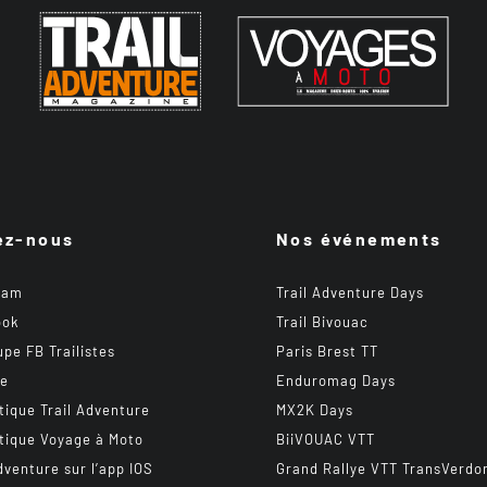
ez-nous
Nos événements
ram
Trail Adventure Days
ook
Trail Bivouac
upe FB Trailistes
Paris Brest TT
be
Enduromag Days
tique Trail Adventure
MX2K Days
tique Voyage à Moto
BiiVOUAC VTT
dventure sur l’app IOS
Grand Rallye VTT TransVerdo