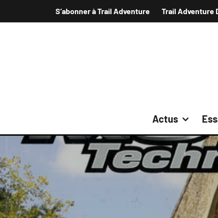
S’abonner à Trail Adventure
Trail Adventure 
Actus
Ess