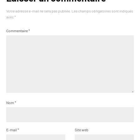
Votre adresse e-mail ne sera pas publiée.
Les champs obligatoires sont indiqués
avec
*
Commentaire
*
Nom
*
E-mail
*
Site web