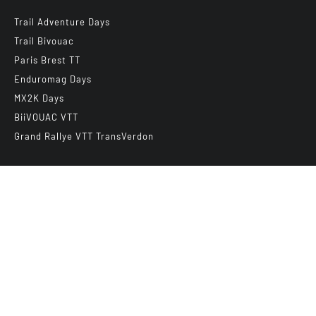
Trail Adventure Days
Trail Bivouac
Paris Brest TT
Enduromag Days
MX2K Days
BiiVOUAC VTT
Grand Rallye VTT TransVerdon
Abonnez-vous à notre newsletter
E-mail
*