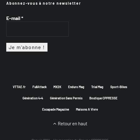
Abonnez-vous à notre newsletter
E-mail
*
VTTAE.fr
FullAttack
MX2K
Enduro Mag
Trial Mag
Sport-Bikes
Génération 4×4
Génération Sans Permis
Boutique CPPRESSE
Escapade Magazine
Maisons A Vivre
Retour en haut