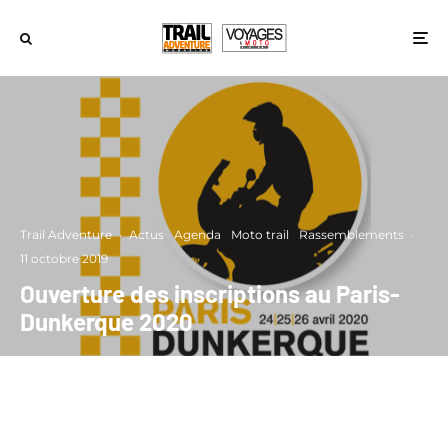
Trail Adventure
·
Actus
Agenda
Moto trail
Rassemblements
·
11 octobre 2019
Ouverture des inscriptions au Paris-
Dunkerque 2020