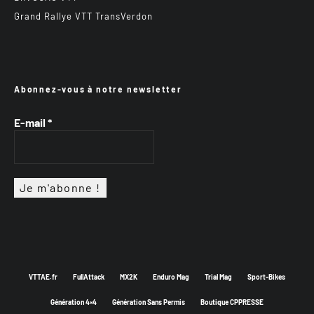
Grand Rallye VTT TransVerdon
Abonnez-vous à notre newsletter
E-mail
*
VTTAE.fr
FullAttack
MX2K
Enduro Mag
Trial Mag
Sport-Bikes
Génération 4×4
Génération Sans Permis
Boutique CPPRESSE