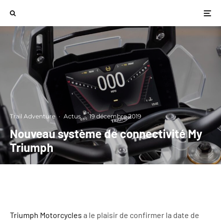
Trail Adventure
·
Actus
·
19 décembre 2019
Nouveau système de connectivité My
Triumph
Triumph Motorcycles
a le plaisir de confirmer la date de