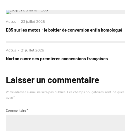
Actus
·
23 juillet 2026
E85 sur les motos : le boîtier de conversion enfin homologué
Actus
·
21 juillet 2026
Norton ouvre ses premières concessions françaises
Laisser un commentaire
Votre adresse e-mail ne sera pas publiée.
Les champs obligatoires sont indiqués
avec
*
Commentaire
*