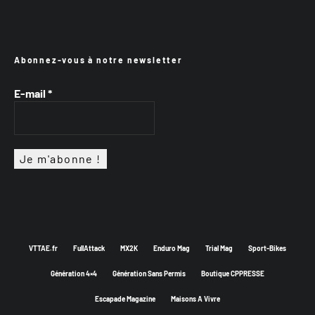
Abonnez-vous à notre newsletter
E-mail
*
VTTAE.fr
FullAttack
MX2K
Enduro Mag
Trial Mag
Sport-Bikes
Génération 4×4
Génération Sans Permis
Boutique CPPRESSE
Escapade Magazine
Maisons A Vivre