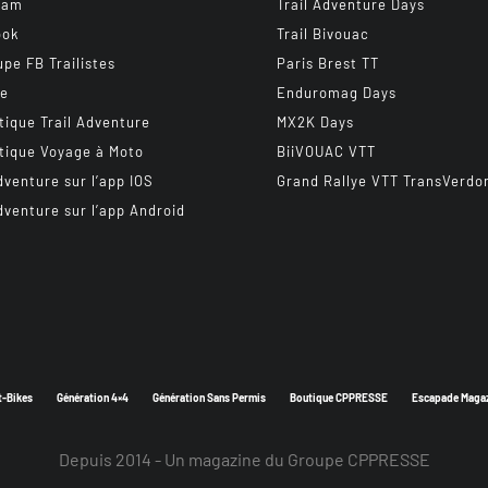
ram
Trail Adventure Days
ook
Trail Bivouac
upe FB Trailistes
Paris Brest TT
be
Enduromag Days
tique Trail Adventure
MX2K Days
tique Voyage à Moto
BiiVOUAC VTT
dventure sur l’app IOS
Grand Rallye VTT TransVerdo
dventure sur l’app Android
t-Bikes
Génération 4×4
Génération Sans Permis
Boutique CPPRESSE
Escapade Maga
Depuis 2014 - Un magazine du
Groupe CPPRESSE