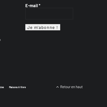
E-mail
*
n
Retour en haut
zine
Maisons A Vivre