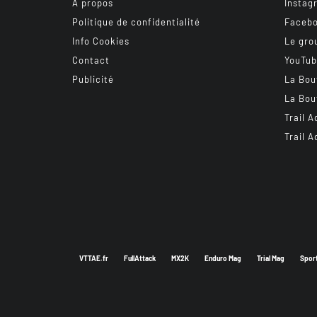
A propos
Instag
Politique de confidentialité
Faceb
Info Cookies
Le gro
Contact
YouTu
Publicité
La Bou
La Bou
Trail A
Trail A
VTTAE.fr
FullAttack
MX2K
Enduro Mag
Trial Mag
Spor