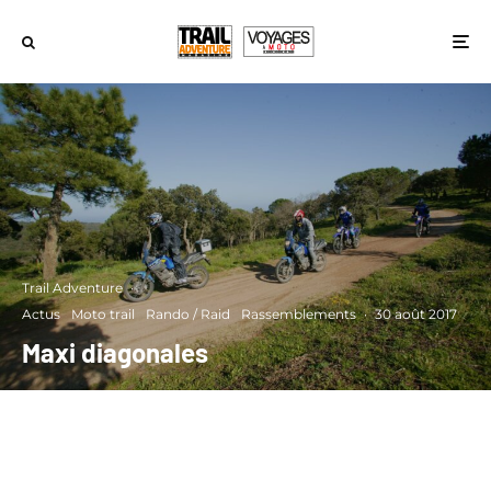
Trail Adventure
·
Actus
Moto trail
Rando / Raid
Rassemblements
·
30 août 2017
Maxi diagonales