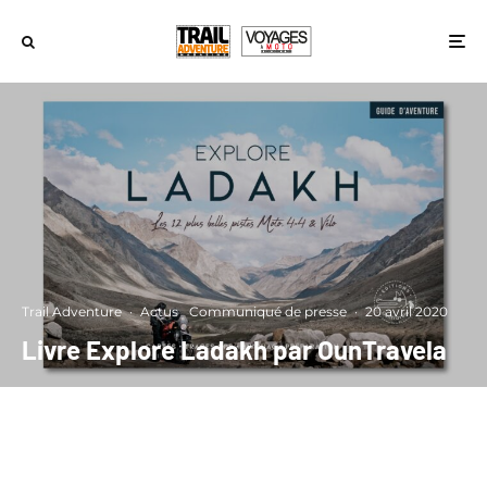
Trail Adventure
·
Actus
Communiqué de presse
·
20 avril 2020
Livre Explore Ladakh par OunTravela