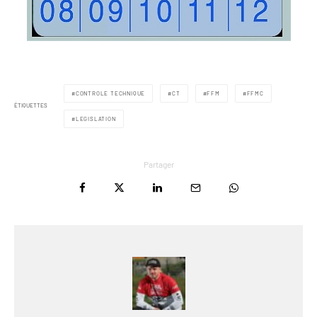
CONTROLE TECHNIQUE
CT
FFM
FFMC
ÉTIQUETTES
LEGISLATION
Partager