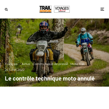
François
·
Actus
Communiqué de presse
Moto trail
·
26 juillet 2022
Le contrôle technique moto annulé