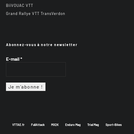
BiiVOUAC VTT
Grand Rallye VTT TransVerdon
Abonnez-vous à notre newsletter
E-mail
*
VTTAE.fr
FullAttack
MX2K
Enduro Mag
Trial Mag
Sport-Bikes