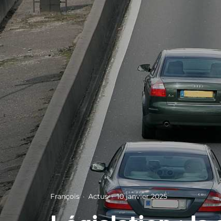
François
·
Actus
·
10 janvier 2025