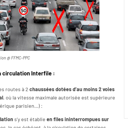
ation @ FFMC-PPC
 circulation Interfile :
les routes à 2
chaussées dotées d’au moins 2 voies
al
, où la vitesse maximale autorisée est supérieure
érique parisien…) :
lation
s’y est établie
en files ininterrompues sur
es, le cas échéant, à la circulation de certaines