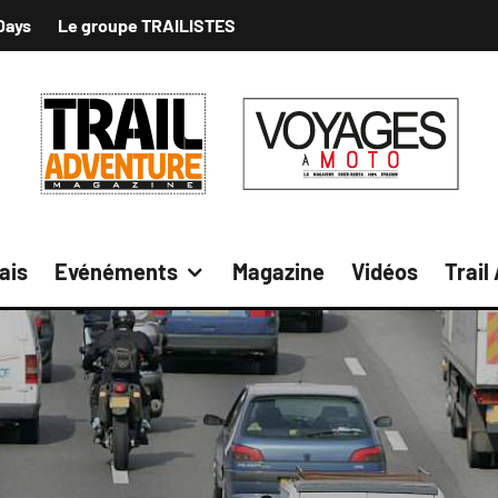
Days
Le groupe TRAILISTES
ais
Evénéments
Magazine
Vidéos
Trail