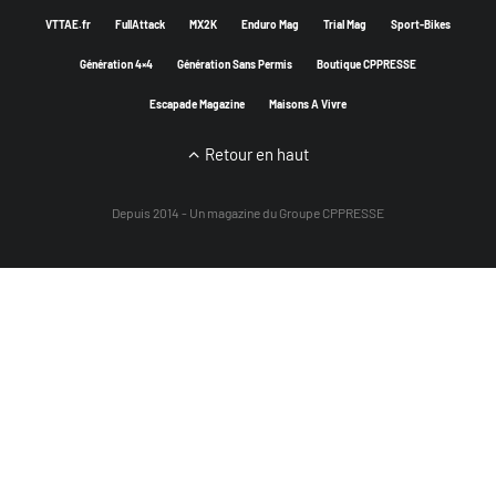
VTTAE.fr
FullAttack
MX2K
Enduro Mag
Trial Mag
Sport-Bikes
Génération 4×4
Génération Sans Permis
Boutique CPPRESSE
Escapade Magazine
Maisons A Vivre
Retour en haut
Depuis 2014 - Un magazine du
Groupe CPPRESSE