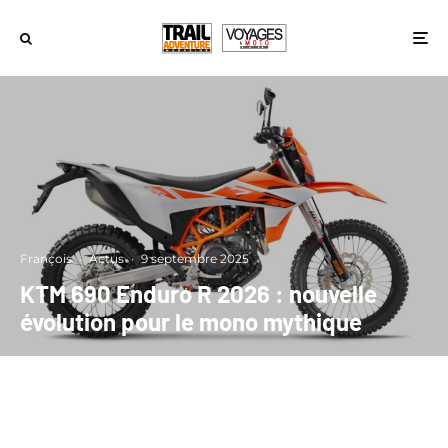
François
·
Actus
·
9 septembre 2025
KTM 690 Enduro R 2026 : nouvelle
évolution pour le mono mythique