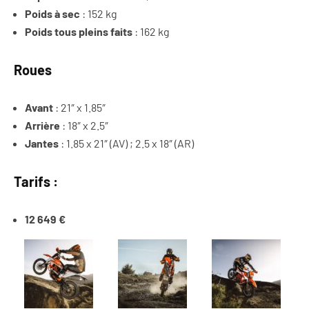
Poids à sec
: 152 kg
Poids tous pleins faits
: 162 kg
Roues
Avant
: 21″ x 1.85″
Arrière
: 18″ x 2.5″
Jantes
: 1.85 x 21″ (AV) ; 2.5 x 18″ (AR)
Tarifs :
12 649 €