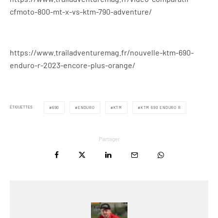
cfmoto-800-mt-x-vs-ktm-790-adventure/
https://www.trailadventuremag.fr/nouvelle-ktm-690-
enduro-r-2023-encore-plus-orange/
ÉTIQUETTES
690
ENDURO
KTM
KTM 690 ENDURO R
Partager