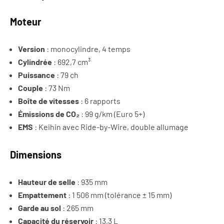
Moteur
Version
: monocylindre, 4 temps
Cylindrée
: 692,7 cm³
Puissance
: 79 ch
Couple
: 73 Nm
Boîte de vitesses
: 6 rapports
Émissions de CO₂
: 99 g/km (Euro 5+)
EMS
: Keihin avec Ride-by-Wire, double allumage
Dimensions
Hauteur de selle
: 935 mm
Empattement
: 1 506 mm (tolérance ± 15 mm)
Garde au sol
: 265 mm
Capacité du réservoir
: 13,3 L