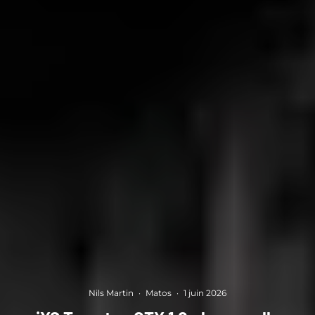
Nils Martin
·
Matos
·
1 juin 2026