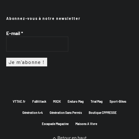
Abonnez-vous à notre newsletter
E-mail
*
VTTAE.fr
FullAttack
MX2K
Enduro Mag
Trial Mag
Sport-Bikes
Génération 4×4
Génération Sans Permis
Boutique CPPRESSE
Escapade Magazine
Maisons A Vivre
Retour en haut