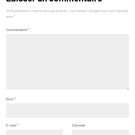
Votre adresse e-mail ne sera pas publiée.
Les champs obligatoires sont indiqués
avec
*
Commentaire
*
Nom
*
E-mail
*
Site web