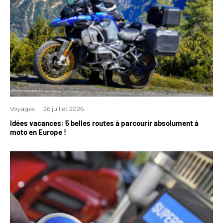
Voyages
·
26 juillet 2026
Idées vacances: 5 belles routes à parcourir absolument à
moto en Europe !