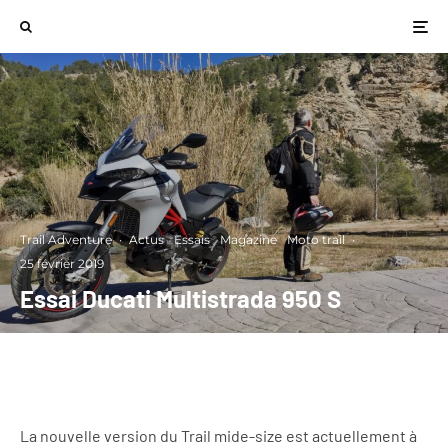
Trail Adventure
·
Actus
Essais
Magazine
Moto trail
·
25 février 2019
Essai Ducati Multistrada 950 S
La nouvelle version du Trail mide-size est actuellement à