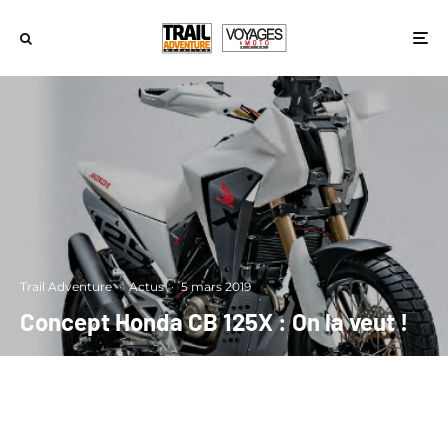
Trail Adventure
·
Actus
·
5 mars 2019
Concept Honda CB 125X : On la veut !