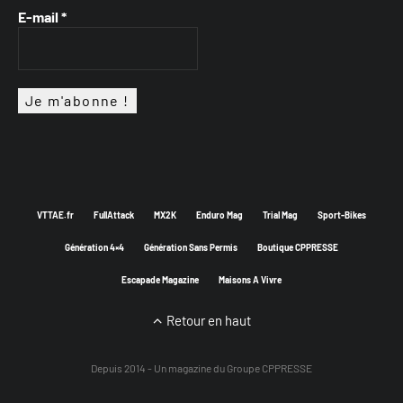
E-mail
*
VTTAE.fr
FullAttack
MX2K
Enduro Mag
Trial Mag
Sport-Bikes
Génération 4×4
Génération Sans Permis
Boutique CPPRESSE
Escapade Magazine
Maisons A Vivre
Retour en haut
Depuis 2014 - Un magazine du
Groupe CPPRESSE