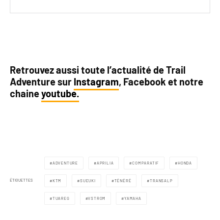
Retrouvez aussi toute l’actualité de Trail
Adventure sur
Instagram
, Facebook et notre
chaine
youtube.
ADVENTURE
APRILIA
COMPARATIF
HONDA
ÉTIQUETTES
KTM
SUEUKI
TÉNÉRÉ
TRANSALP
TUAREG
VSTROM
YAMAHA