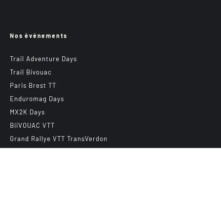
Nos événements
Trail Adventure Days
Trail Bivouac
Paris Brest TT
Enduromag Days
MX2K Days
BiiVOUAC VTT
Grand Rallye VTT TransVerdon
Abonnez-vous à notre newsletter
E-mail
*