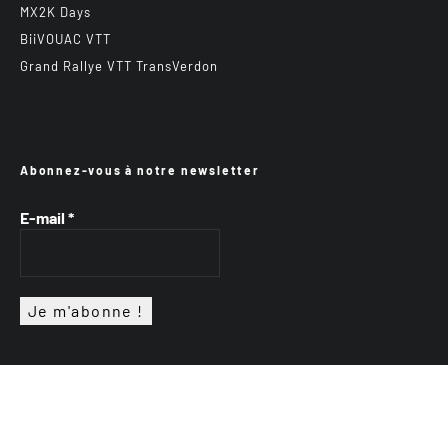
MX2K Days
BiiVOUAC VTT
Grand Rallye VTT TransVerdon
Abonnez-vous à notre newsletter
E-mail
*
VTTAE.fr
FullAttack
MX2K
Enduro Mag
Trial Mag
Sport-Bikes