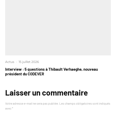
Actus
·
15 juillet 2026
Interview : 5 questions à Thibault Verhaeghe, nouveau
président du CODEVER
Laisser un commentaire
Votre adresse e-mail ne sera pas publiée.
Les champs obligatoires sont indiqués
avec
*