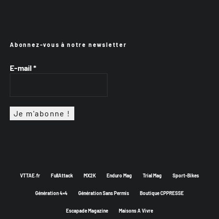
Abonnez-vous à notre newsletter
E-mail
*
VTTAE.fr
FullAttack
MX2K
Enduro Mag
Trial Mag
Sport-Bikes
Génération 4×4
Génération Sans Permis
Boutique CPPRESSE
Escapade Magazine
Maisons A Vivre