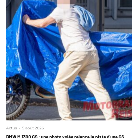
Actus
·
5 août 2026
BMW M 1300 GS : une photo volée relance la piste d’une GS