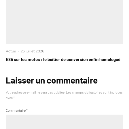
Actus
·
23 juillet 2026
E85 sur les motos : le boîtier de conversion enfin homologué
Laisser un commentaire
Votre adresse e-mail ne sera pas publiée.
Les champs obligatoires sont indiqués
avec
*
Commentaire
*