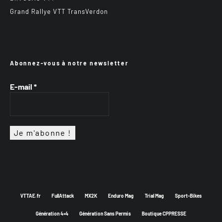
Grand Rallye VTT TransVerdon
Abonnez-vous à notre newsletter
E-mail
*
VTTAE.fr
FullAttack
MX2K
Enduro Mag
Trial Mag
Sport-Bikes
Génération 4×4
Génération Sans Permis
Boutique CPPRESSE