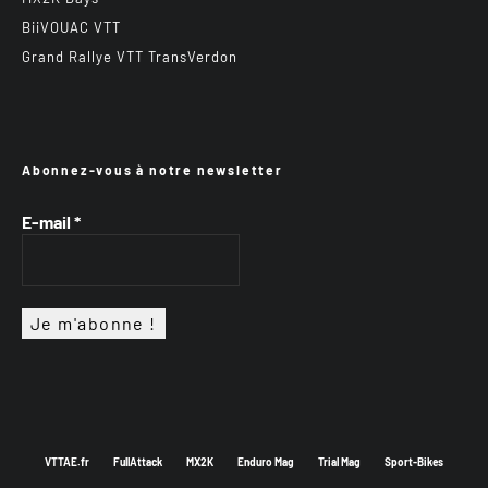
BiiVOUAC VTT
Grand Rallye VTT TransVerdon
Abonnez-vous à notre newsletter
E-mail
*
VTTAE.fr
FullAttack
MX2K
Enduro Mag
Trial Mag
Sport-Bikes