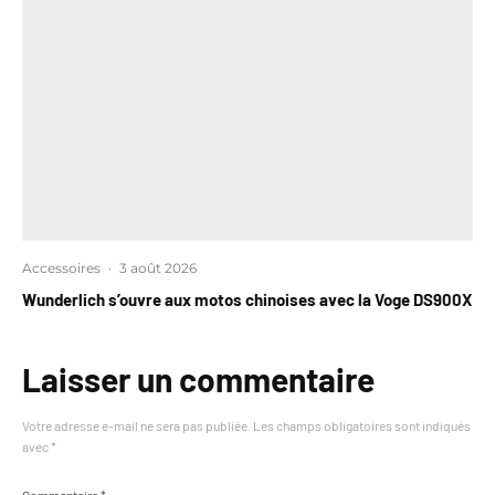
Accessoires
·
3 août 2026
Wunderlich s’ouvre aux motos chinoises avec la Voge DS900X
Laisser un commentaire
Votre adresse e-mail ne sera pas publiée.
Les champs obligatoires sont indiqués
avec
*
Commentaire
*