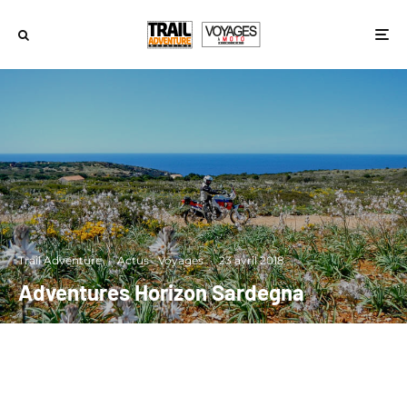
Trail Adventure
·
Actus
Voyages
·
23 avril 2018
Adventures Horizon Sardegna