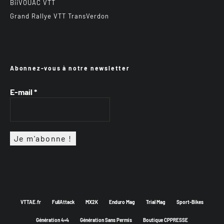
BiiVOUAC VTT
Grand Rallye VTT TransVerdon
Abonnez-vous à notre newsletter
E-mail
*
VTTAE.fr
FullAttack
MX2K
Enduro Mag
Trial Mag
Sport-Bikes
Génération 4×4
Génération Sans Permis
Boutique CPPRESSE