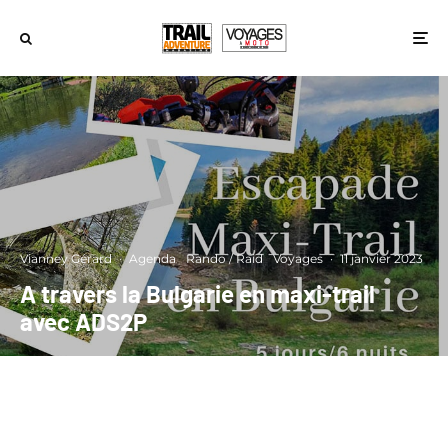
Vianney Gérard
·
Agenda
Rando / Raid
Voyages
·
11 janvier 2023
A travers la Bulgarie en maxi-trail
avec ADS2P