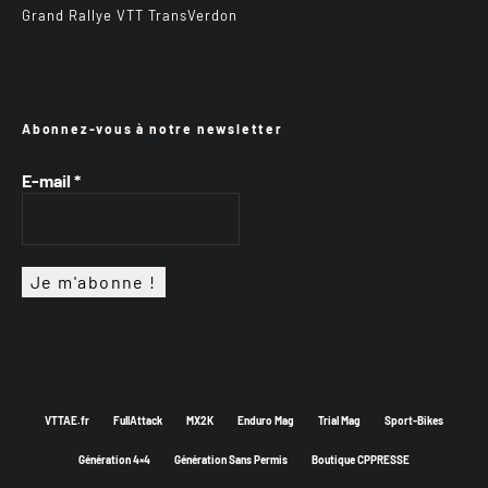
Grand Rallye VTT TransVerdon
Abonnez-vous à notre newsletter
E-mail
*
VTTAE.fr
FullAttack
MX2K
Enduro Mag
Trial Mag
Sport-Bikes
Génération 4×4
Génération Sans Permis
Boutique CPPRESSE