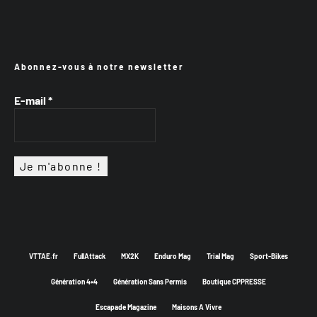
Abonnez-vous à notre newsletter
E-mail
*
VTTAE.fr
FullAttack
MX2K
Enduro Mag
Trial Mag
Sport-Bikes
Génération 4×4
Génération Sans Permis
Boutique CPPRESSE
Escapade Magazine
Maisons A Vivre