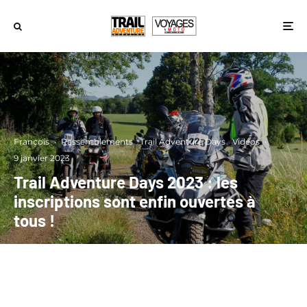
François
·
Rassemblements
Trail Adventure Days
Vidéos
·
9 janvier 2023
Trail Adventure Days 2023 : les
inscriptions sont enfin ouvertes à
tous !