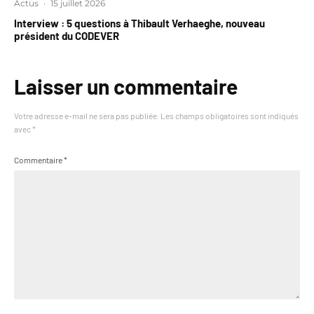
Actus
·
15 juillet 2026
Interview : 5 questions à Thibault Verhaeghe, nouveau
président du CODEVER
Laisser un commentaire
Votre adresse e-mail ne sera pas publiée.
Les champs obligatoires sont indiqués
avec
*
Commentaire
*