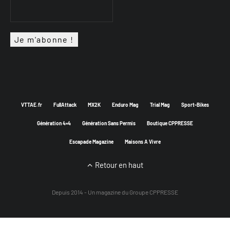
VTTAE.fr
FullAttack
MX2K
Enduro Mag
Trial Mag
Sport-Bikes
Génération 4×4
Génération Sans Permis
Boutique CPPRESSE
Escapade Magazine
Maisons A Vivre
Retour en haut
Depuis 2014 - Un magazine du
Groupe CPPRESSE