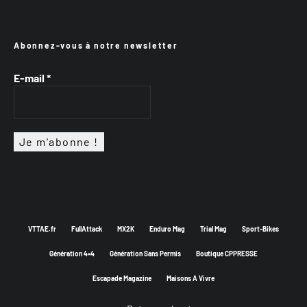
Abonnez-vous à notre newsletter
E-mail
*
VTTAE.fr
FullAttack
MX2K
Enduro Mag
Trial Mag
Sport-Bikes
Génération 4×4
Génération Sans Permis
Boutique CPPRESSE
Escapade Magazine
Maisons A Vivre