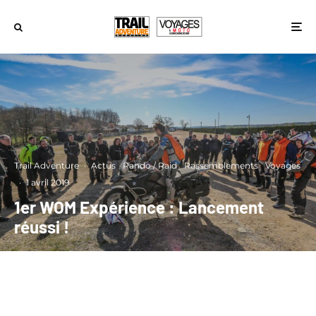
Trail Adventure
·
Actus
Rando / Raid
Rassemblements
Voyages
·
1 avril 2019
1er WOM Expérience : Lancement
réussi !