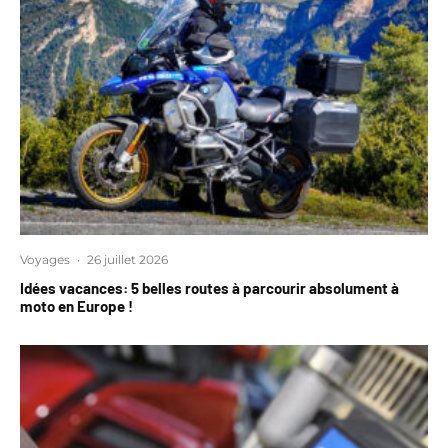
Voyages
·
26 juillet 2026
Idées vacances: 5 belles routes à parcourir absolument à
moto en Europe !