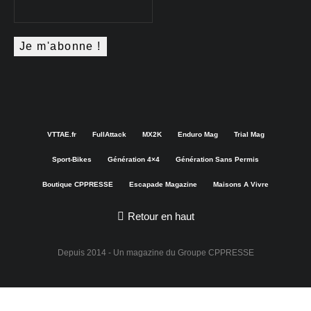
VTTAE.fr
FullAttack
MX2K
Enduro Mag
Trial Mag
Sport-Bikes
Génération 4×4
Génération Sans Permis
Boutique CPPRESSE
Escapade Magazine
Maisons A Vivre
Retour en haut
Depuis 2014 - Un magazine du
Groupe CPPRESSE