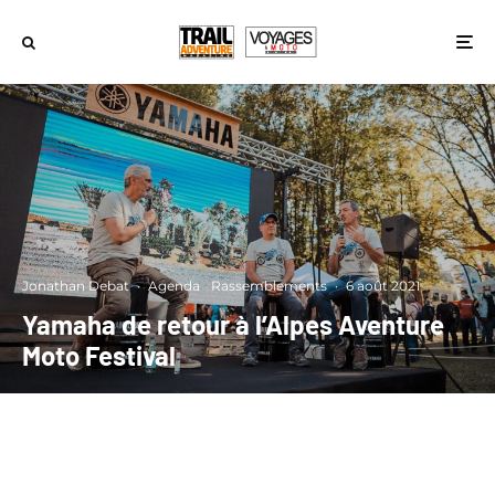
Jonathan Debat
·
Agenda
Rassemblements
·
6 août 2021
Yamaha de retour à l’Alpes Aventure
Moto Festival