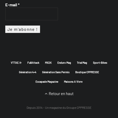
E-mail
*
VTTAE.fr
FullAttack
MX2K
Enduro Mag
Trial Mag
Sport-Bikes
Génération 4×4
Génération Sans Permis
Boutique CPPRESSE
Escapade Magazine
Maisons A Vivre
Retour en haut
Depuis 2014 - Un magazine du
Groupe CPPRESSE