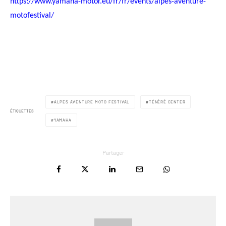
https://www.yamaha-motor.eu/fr/fr/events/alpes-aventure-
motofestival/
ALPES AVENTURE MOTO FESTIVAL
TÉNÉRÉ CENTER
ÉTIQUETTES
YAMAHA
Partager