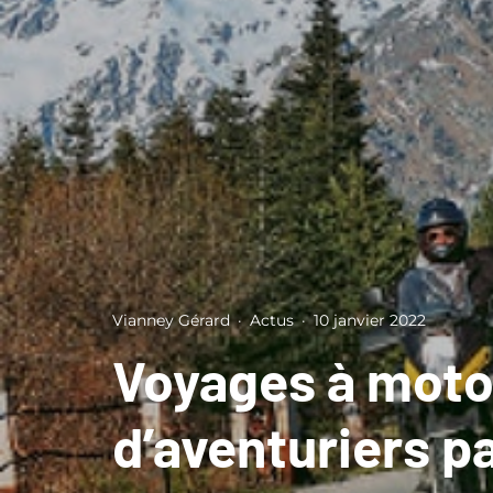
Vianney Gérard
·
Actus
·
10 janvier 2022
Voyages à moto 
d’aventuriers p