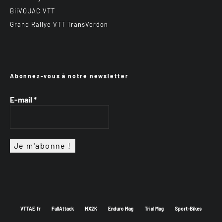
BiiVOUAC VTT
Grand Rallye VTT TransVerdon
Abonnez-vous à notre newsletter
E-mail
*
VTTAE.fr
FullAttack
MX2K
Enduro Mag
Trial Mag
Sport-Bikes