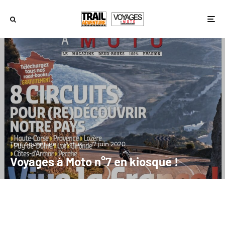
Trail Adventure
·
Actus
·
17 juin 2020
Voyages à Moto n°7 en kiosque !