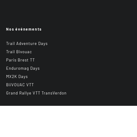
Nos événements
Trail Adventure Days
Trail Bivouac
Paris Brest TT
Enduromag Days
MX2K Days
BiiVOUAC VTT
Grand Rallye VTT TransVerdon
Abonnez-vous à notre newsletter