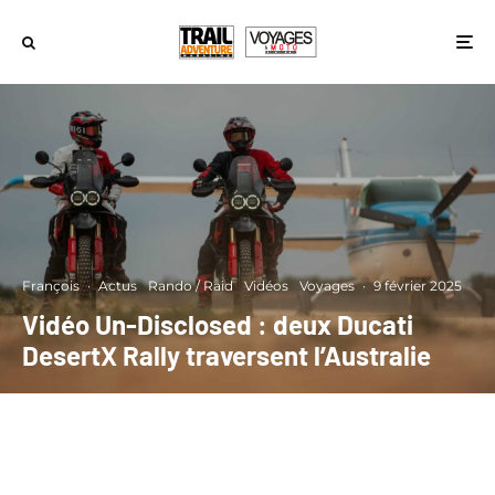
François
·
Actus
Rando / Raid
Vidéos
Voyages
·
9 février 2025
Vidéo Un-Disclosed : deux Ducati
DesertX Rally traversent l’Australie