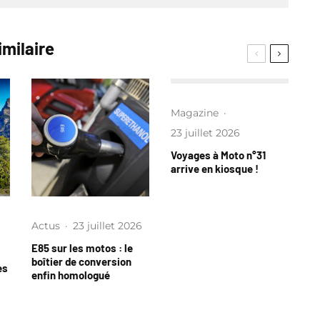
imilaire
Magazine
·
23 juillet 2026
Voyages à Moto n°31
arrive en kiosque !
Actus
·
23 juillet 2026
E85 sur les motos : le
boîtier de conversion
es
enfin homologué