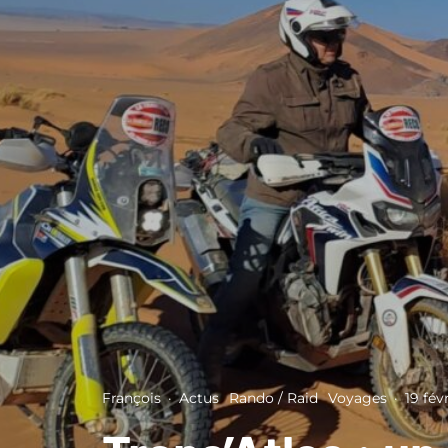
François
·
Actus
Rando / Raid
Voyages
·
19 fév