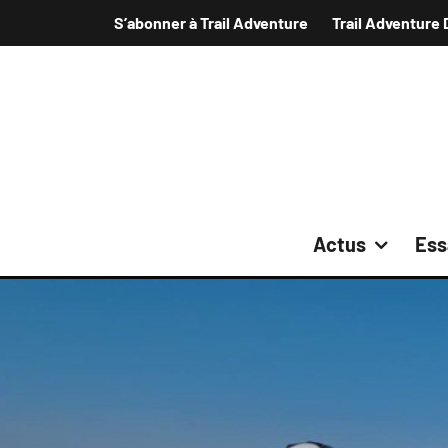
S’abonner à Trail Adventure
Trail Adventure 
Actus
Ess