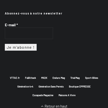
Abonnez-vous à notre newsletter
E-mail
*
VTTAE.fr
FullAttack
MX2K
Enduro Mag
Trial Mag
Sport-Bikes
Génération 4×4
Génération Sans Permis
Boutique CPPRESSE
Escapade Magazine
Maisons A Vivre
Retour en haut