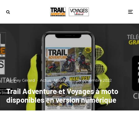
Vianney Gérard
·
Actus
Magazine
·
25 novembre 2022
Trail Adventure et Voyages à moto
disponibles en version numérique