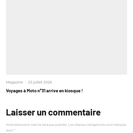
Magazine
·
23 juillet 2026
Voyages à Moto n°31 arrive en kiosque !
Laisser un commentaire
Votre adresse e-mail ne sera pas publiée.
Les champs obligatoires sont indiqués
avec
*