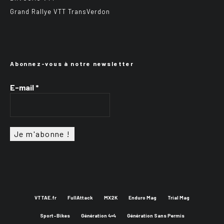
Grand Rallye VTT TransVerdon
Abonnez-vous à notre newsletter
E-mail
*
VTTAE.fr
FullAttack
MX2K
Enduro Mag
Trial Mag
Sport-Bikes
Génération 4×4
Génération Sans Permis