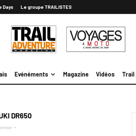
e Days
Le groupe TRAILISTES
ais
Evénéments
Magazine
Vidéos
Trai
UKI DR650
ernier