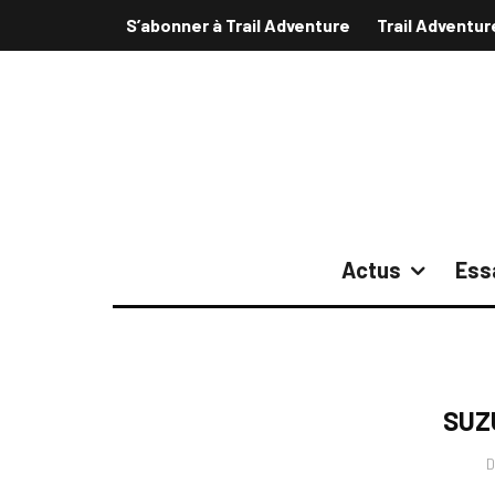
S’abonner à Trail Adventure
Trail Adventur
Actus
Ess
SUZ
D