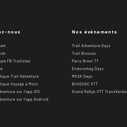
ez-nous
Nos événements
ram
Trail Adventure Days
ook
Trail Bivouac
upe FB Trailistes
Paris Brest TT
be
Enduromag Days
tique Trail Adventure
MX2K Days
tique Voyage à Moto
BiiVOUAC VTT
dventure sur l’app IOS
Grand Rallye VTT TransVerdo
Adventure sur l’app Android