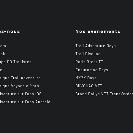
ez-nous
Nos événements
ram
Trail Adventure Days
ook
Trail Bivouac
upe FB Trailistes
Paris Brest TT
be
Enduromag Days
tique Trail Adventure
MX2K Days
tique Voyage à Moto
BiiVOUAC VTT
dventure sur l’app IOS
Grand Rallye VTT TransVerdo
dventure sur l’app Android