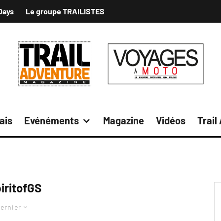
Days
Le groupe TRAILISTES
ais
Evénéments
Magazine
Vidéos
Trail
iritofGS
ernier