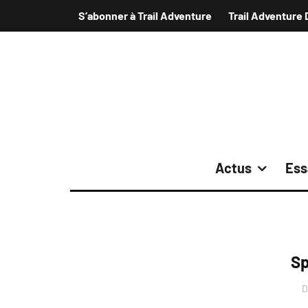
S’abonner à Trail Adventure
Trail Adventure 
Actus
Ess
Sp
D