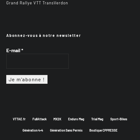
Grand Rallye VTT TransVerdon
Abonnez-vous à notre newsletter
E-mail
*
VTTAE.fr
FullAttack
MX2K
Enduro Mag
Trial Mag
Sport-Bikes
Génération 4×4
Génération Sans Permis
Boutique CPPRESSE