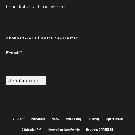
Grand Rallye VTT TransVerdon
Abonnez-vous à notre newsletter
E-mail
*
VTTAE.fr
FullAttack
MX2K
Enduro Mag
Trial Mag
Sport-Bikes
Génération 4×4
Génération Sans Permis
Boutique CPPRESSE