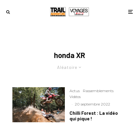
honda XR
Aléatoire
Actus
Rassemblements
Vidéos
·
20 septembre 2022
Chilli Forest : La vidéo
qui pique !