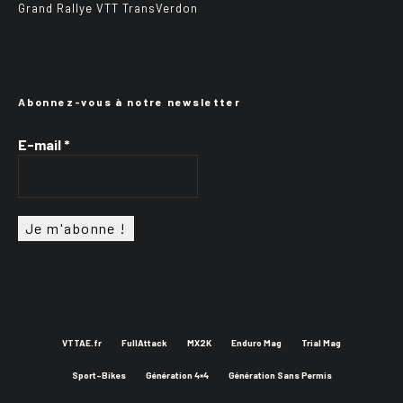
Grand Rallye VTT TransVerdon
Abonnez-vous à notre newsletter
E-mail
*
VTTAE.fr
FullAttack
MX2K
Enduro Mag
Trial Mag
Sport-Bikes
Génération 4×4
Génération Sans Permis