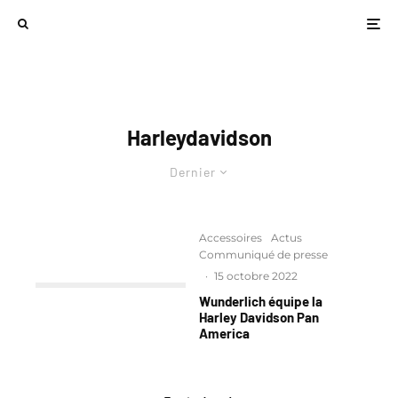
Harleydavidson
Dernier
Accessoires
Actus
Communiqué de presse
·
15 octobre 2022
Wunderlich équipe la
Harley Davidson Pan
America