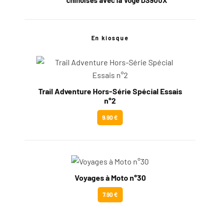
chinoises avec la Voge DS900X
En kiosque
Trail Adventure Hors-Série Spécial Essais
n°2
9.90 €
Voyages à Moto n°30
7.90 €