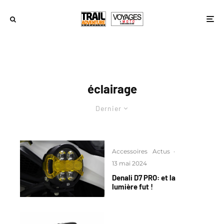
éclairage
Dernier
Accessoires
Actus
·
13 mai 2024
Denali D7 PRO: et la
lumière fut !