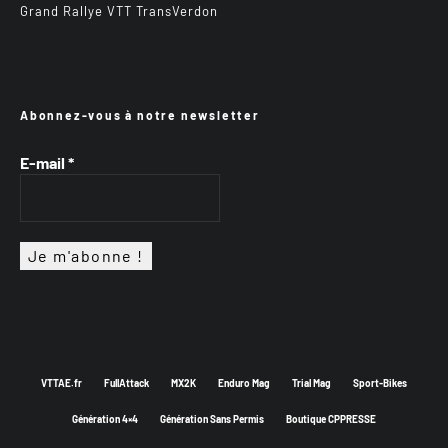
Grand Rallye VTT TransVerdon
Abonnez-vous à notre newsletter
E-mail
*
VTTAE.fr
FullAttack
MX2K
Enduro Mag
Trial Mag
Sport-Bikes
Génération 4×4
Génération Sans Permis
Boutique CPPRESSE