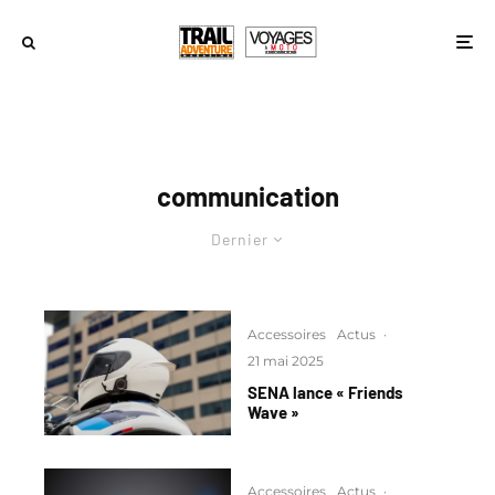
communication
Dernier
Accessoires
Actus
·
21 mai 2025
SENA lance « Friends
Wave »
Accessoires
Actus
·