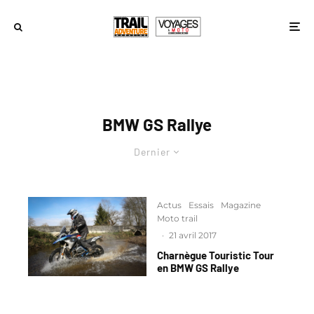
BMW GS Rallye
Dernier
Actus
Essais
Magazine
Moto trail
·
21 avril 2017
Charnègue Touristic Tour
en BMW GS Rallye