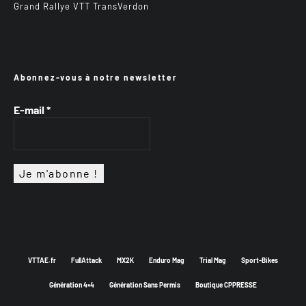
Grand Rallye VTT TransVerdon
Abonnez-vous à notre newsletter
E-mail
*
VTTAE.fr
FullAttack
MX2K
Enduro Mag
Trial Mag
Sport-Bikes
Génération 4×4
Génération Sans Permis
Boutique CPPRESSE