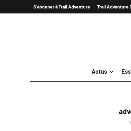
S’abonner à Trail Adventure
Trail Adventure 
Actus
Ess
adv
D