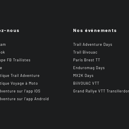
ez-nous
Nos événements
ram
Trail Adventure Days
ook
Trail Bivouac
upe FB Trailistes
Paris Brest TT
be
Enduromag Days
tique Trail Adventure
MX2K Days
tique Voyage à Moto
BiiVOUAC VTT
dventure sur l’app IOS
Grand Rallye VTT TransVerdo
dventure sur l’app Android