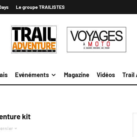
Days
Le groupe TRAILISTES
ais
Evénéments
Magazine
Vidéos
Trail
enture kit
ernier