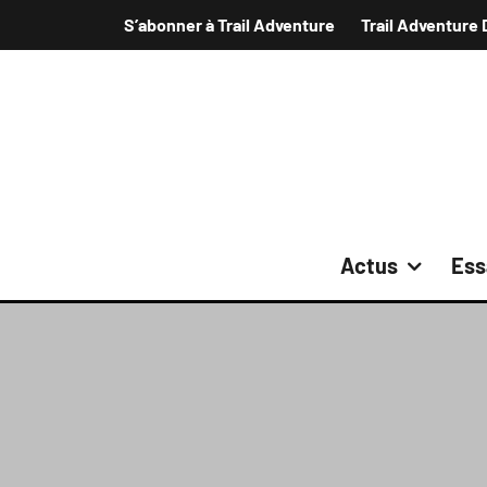
S’abonner à Trail Adventure
Trail Adventure 
Actus
Ess