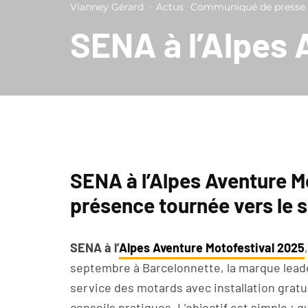
Vianney Gérard
·
Actus
Communiqué de presse
SENA à l’Alpes 
SENA à l’Alpes Aventure M
présence tournée vers le 
SENA à l’
Alpes Aventure Motofestival 2025
septembre à Barcelonnette, la marque lead
service des motards avec installation grat
conseils pratiques. L’objectif est simple :