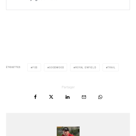
ÉTIQUETTES
FOS
GOODWOOD
ROYAL ENFIELD
TRAIL
Partager