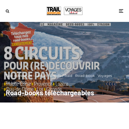
Trail Adventure
·
Actus
Rando / Raid
Road-book
Voyages
·
24 juin 2020
Road-books téléchargeables