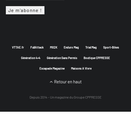
VTTAE.fr
FullAttack
MX2K
Enduro Mag
Trial Mag
Sport-Bikes
Génération 4×4
Génération Sans Permis
Boutique CPPRESSE
Escapade Magazine
Maisons A Vivre
Retour en haut
Depuis 2014 - Un magazine du
Groupe CPPRESSE